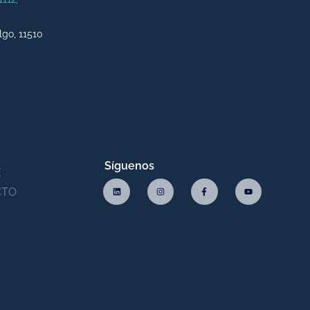
lgo, 11510
Síguenos
E
CTO