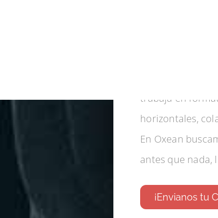
Traba
¿Querés formar 
energía y experie
trabaja en format
horizontales, col
En Oxean buscamo
antes que nada, 
¡Envianos tu 