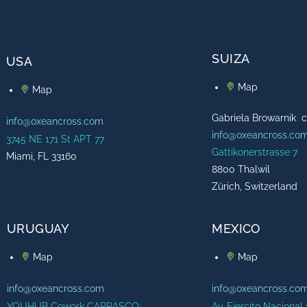
SUIZA
USA
Map
Map
Gabriela Browarnik 
info@oxeancross.com
info@oxeancross.co
3745 NE 171 St APT 77
Gattikonerstrasse 7
Miami, FL 33160
8800 Thalwil
Zürich, Switzerland
URUGUAY
MEXICO
Map
Map
info@oxeancross.com
info@oxeancross.co
YOUHUB Cowork CARRASCO:
Av. Ejercito Nacional 