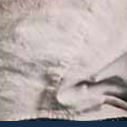
e you the most relevant experience by remembering
u consent to the use of ALL the cookies.