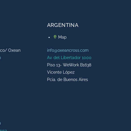
ARGENTINA
Map
cco/ Oxean
info@oxeancross.com
m
Av. del Libertador 1000
Piso 13- WeWork B1638
Vicente López
Pcia. de Buenos Aires
m
1112,