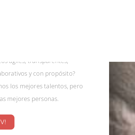
já en Oxean
parte de un equipo con mucha
ncia, un equipo que cree y
os ágiles, transparentes,
aborativos y con propósito?
s los mejores talentos, pero
las mejores personas.
CV!