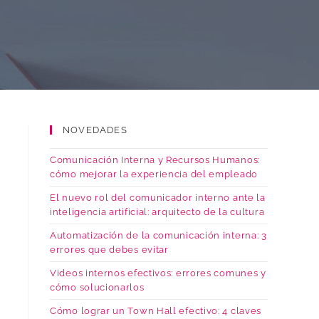
NOVEDADES
Comunicación Interna y Recursos Humanos:
cómo mejorar la experiencia del empleado
El nuevo rol del comunicador interno ante la
inteligencia artificial: arquitecto de la cultura
Automatización de la comunicación interna: 3
errores que debes evitar
Videos internos efectivos: errores comunes y
cómo solucionarlos
Cómo lograr un Town Hall efectivo: 4 claves